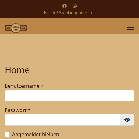
info@smokingdudes.lu
Home
Benutzername
*
Passwort
*
Pass
Angemeldet bleiben